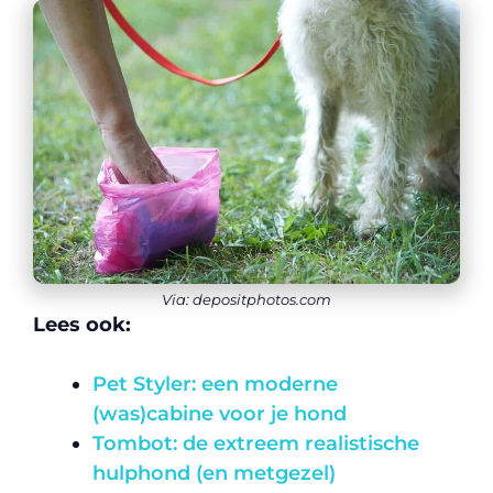
Via: depositphotos.com
Lees ook:
Pet Styler: een moderne
(was)cabine voor je hond
Tombot: de extreem realistische
hulphond (en metgezel)