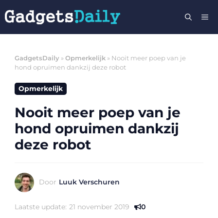
Ga
M
naar
de
inhoud
GadgetsDaily
»
Opmerkelijk
»
Nooit meer poep van je
hond opruimen dankzij deze robot
Opmerkelijk
Nooit meer poep van je
hond opruimen dankzij
deze robot
Door
Luuk Verschuren
Laatste update:
21 november 2019
0