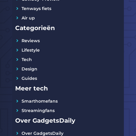
Tenways fiets
Air up
Categorieën
Reviews
Lifestyle
Tech
Design
Guides
Meer tech
Smarthomefans
Streamingfans
Over GadgetsDaily
Over GadgetsDaily