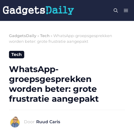
Ga
M
naar
de
inhoud
GadgetsDaily
»
Tech
»
WhatsApp-groepsgesprekken
worden beter: grote frustratie aangepakt
Tech
WhatsApp-
groepsgesprekken
worden beter: grote
frustratie aangepakt
Door
Ruud Caris