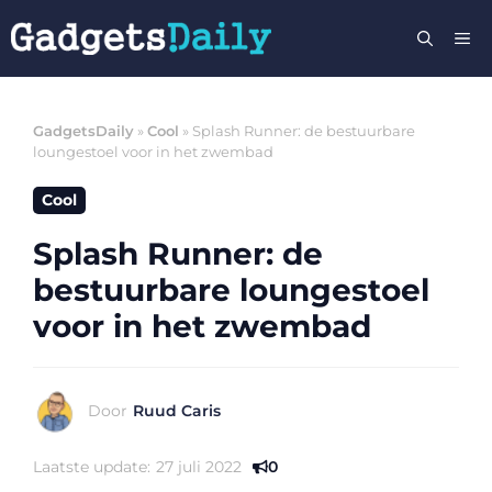
Ga
M
naar
de
inhoud
GadgetsDaily
»
Cool
»
Splash Runner: de bestuurbare
loungestoel voor in het zwembad
Cool
Splash Runner: de
bestuurbare loungestoel
voor in het zwembad
Door
Ruud Caris
Laatste update:
27 juli 2022
0