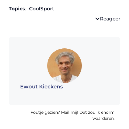
Topics
:
Cool
Sport
Reageer
Ewout Kieckens
Foutje gezien?
Mail mij
! Dat zou ik enorm
waarderen.