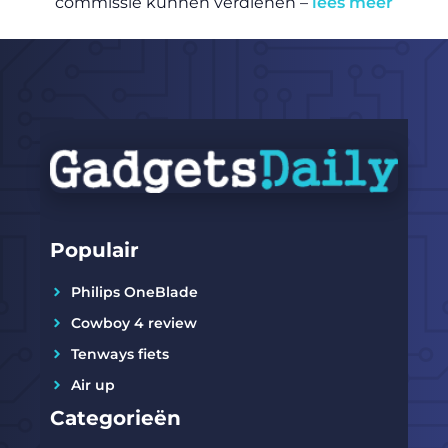
commissie kunnen verdienen –
lees meer
Populair
Philips OneBlade
Cowboy 4 review
Tenways fiets
Air up
Categorieën