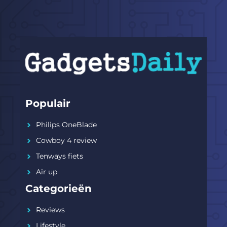
Populair
Philips OneBlade
Cowboy 4 review
Tenways fiets
Air up
Categorieën
Reviews
Lifestyle