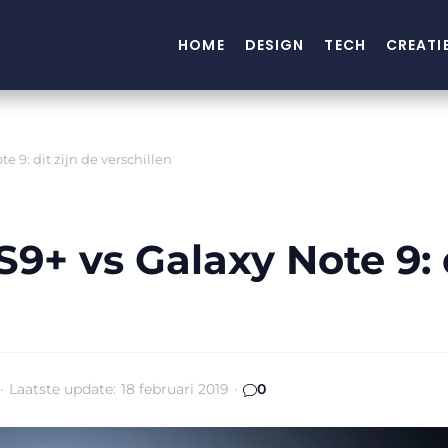
HOME
DESIGN
TECH
CREATI
 9: dit zijn de verschillen
+ vs Galaxy Note 9: d
·
Laatste update:
18 februari 2019
·
0