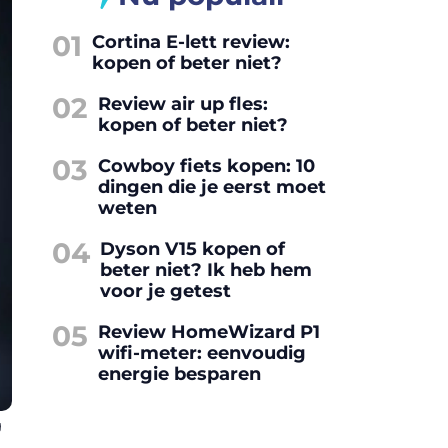
01
Cortina E-lett review:
kopen of beter niet?
02
Review air up fles:
kopen of beter niet?
03
Cowboy fiets kopen: 10
dingen die je eerst moet
weten
04
Dyson V15 kopen of
beter niet? Ik heb hem
voor je getest
05
Review HomeWizard P1
wifi-meter: eenvoudig
energie besparen
g