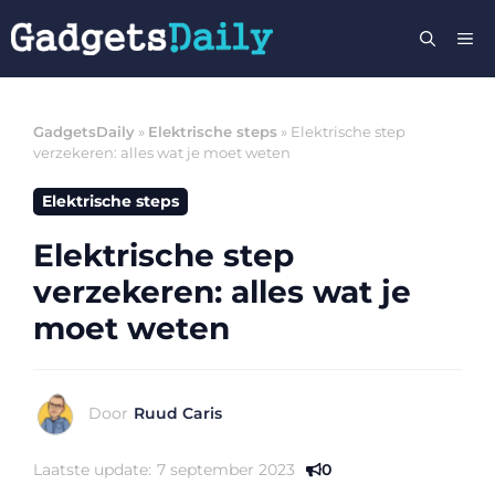
Ga
M
naar
de
inhoud
GadgetsDaily
»
Elektrische steps
»
Elektrische step
verzekeren: alles wat je moet weten
Elektrische steps
Elektrische step
verzekeren: alles wat je
moet weten
Door
Ruud Caris
Laatste update:
7 september 2023
0