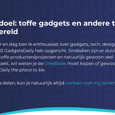
doel: toffe gadgets en andere 
ereld
ar en dag ben ik enthousiast over gadgets, tech, des
012 GadgetsDaily heb opgericht. Sindsdien zijn er du
 toffe producten/projecten en natuurlijk gewoon veel
oekt, wil weten je de
OneBlade
moet kopen of gewoo
Daily
the place to be.
ts delen, kun je natuurlijk altijd
contact met mij opn