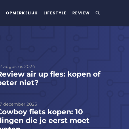
OPMERKELIJK
LIFESTYLE
REVIEW
2 augustus 2024
Review air up fles: kopen of
beter niet?
7 december 2023
Cowboy fiets kopen: 10
dingen die je eerst moet
weten