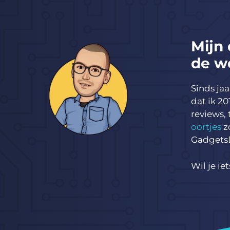
Mijn 
de w
Sinds ja
dat ik 2
reviews,
oortjes
z
Gadgets
Wil je ie