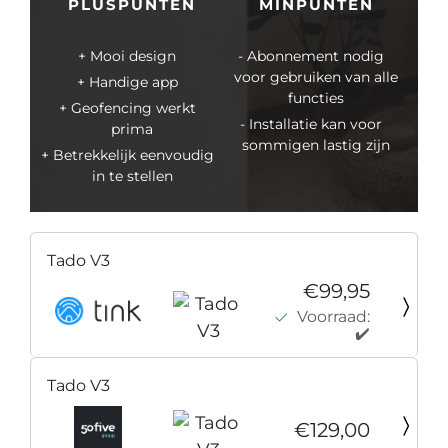
PLUSPUNTEN
MINPUNTEN
Mooi design
Abonnement nodig
voor gebruiken van alle
Handige app
functies
Geofencing werkt
Installatie kan voor
prima
sommigen lastig zijn
Betrekkelijk eenvoudig
in te stellen
Tado V3
€99,95
Voorraad:
✔️
Tado V3
€129,00