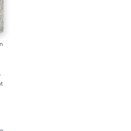
un
r
nt
de