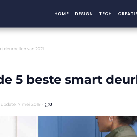
HOME
DESIGN
TECH
CREATI
rt deurbellen van 2021
de 5 beste smart deur
 update:
7 mei 2019
·
0