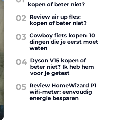
kopen of beter niet?
02
Review air up fles:
kopen of beter niet?
03
Cowboy fiets kopen: 10
dingen die je eerst moet
weten
04
Dyson V15 kopen of
beter niet? Ik heb hem
voor je getest
05
Review HomeWizard P1
wifi-meter: eenvoudig
energie besparen
m