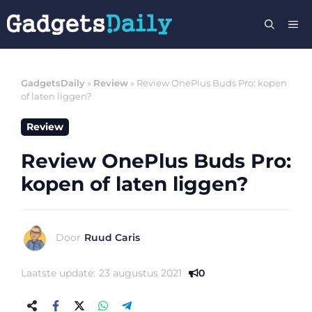
Ga
M
naar
de
inhoud
GadgetsDaily
»
Review
»
Review OnePlus Buds Pro: kopen
of laten liggen?
Review
Review OnePlus Buds Pro:
kopen of laten liggen?
Door
Ruud Caris
Laatste update:
23 augustus 2021
0