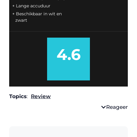
Lange accuduur
Beschikbaar in wit en
zwart
4.6
Topics
:
Review
Reageer