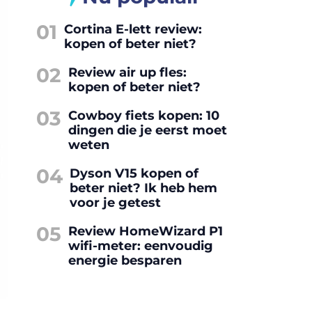
01
Cortina E-lett review:
kopen of beter niet?
02
Review air up fles:
kopen of beter niet?
03
Cowboy fiets kopen: 10
dingen die je eerst moet
weten
04
Dyson V15 kopen of
beter niet? Ik heb hem
voor je getest
05
Review HomeWizard P1
wifi-meter: eenvoudig
energie besparen