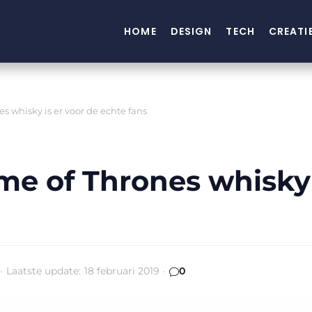
HOME
DESIGN
TECH
CREATI
 whisky is er voor de echte fans
e of Thrones whisky 
·
Laatste update:
18 februari 2019
·
0