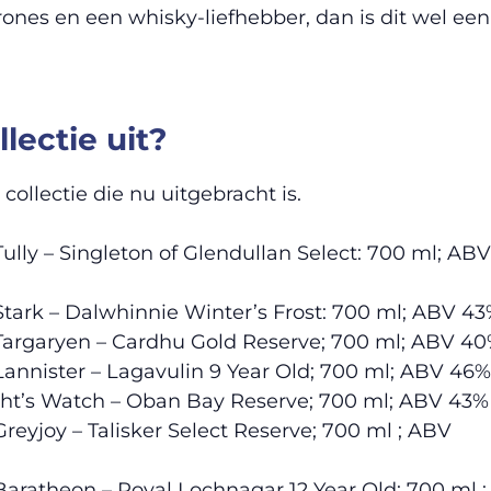
ones en een whisky-liefhebber, dan is dit wel een
lectie uit?
collectie die nu uitgebracht is.
lly – Singleton of Glendullan Select: 700 ml; ABV
ark – Dalwhinnie Winter’s Frost: 700 ml; ABV 4
argaryen – Cardhu Gold Reserve; 700 ml; ABV 4
nnister – Lagavulin 9 Year Old; 700 ml; ABV 46%
ht’s Watch – Oban Bay Reserve; 700 ml; ABV 43%
eyjoy – Talisker Select Reserve; 700 ml ; ABV
ratheon – Royal Lochnagar 12 Year Old; 700 ml ;