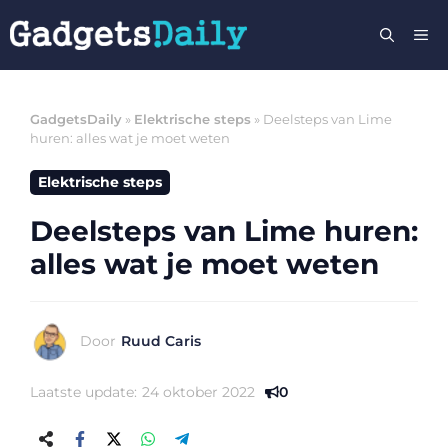
Ga
M
naar
de
inhoud
GadgetsDaily
»
Elektrische steps
»
Deelsteps van Lime
huren: alles wat je moet weten
Elektrische steps
Deelsteps van Lime huren:
alles wat je moet weten
Door
Ruud Caris
Laatste update:
24 oktober 2022
0