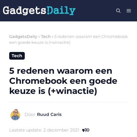
Ga
M
naar
de
inhoud
GadgetsDaily
»
Tech
»
5 redenen waarom een Chromebook
een goede keuze is (+winactie)
Tech
5 redenen waarom een
Chromebook een goede
keuze is (+winactie)
Door
Ruud Caris
Laatste update:
2 december 2021
0