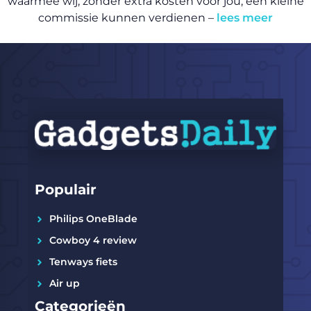
waarmee wij, zonder extra kosten voor jou, een kleine
commissie kunnen verdienen –
lees meer
Populair
Philips OneBlade
Cowboy 4 review
Tenways fiets
Air up
Categorieën