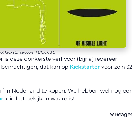
ia: kickstarter.com | Black 3.0
r is deze donkerste verf voor (bijna) iedereen
be bemachtigen, dat kan op
Kickstarter
voor zo’n 3
 verf in Nederland te kopen. We hebben wel nog ee
on
die het bekijken waard is!
Reage