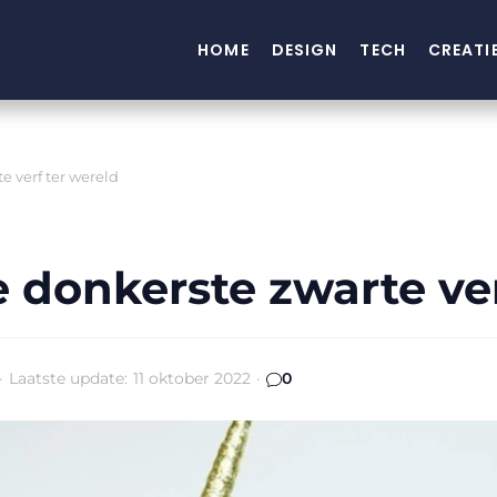
HOME
DESIGN
TECH
CREATI
te verf ter wereld
de donkerste zwarte ve
·
Laatste update:
11 oktober 2022
·
0