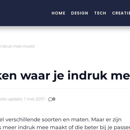
HOME
DESIGN
TECH
CREATI
e indruk mee maakt
ken waar je indruk m
ste update:
1 mei 2017
·
0
el verschillende soorten en maten. Maar er zijn
ts meer indruk mee maakt of die beter bij je passe