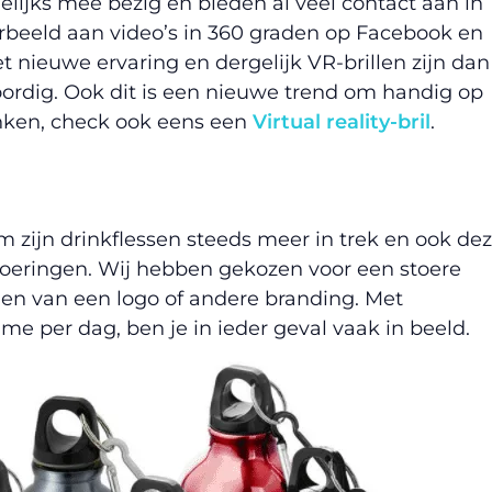
elijks mee bezig en bieden al veel contact aan in
orbeeld aan video’s in 360 graden op Facebook en
 nieuwe ervaring en dergelijk VR-brillen zijn dan
ordig. Ook dit is een nieuwe trend om handig op
enken, check ook eens een
Virtual reality-bril
.
om zijn drinkflessen steeds meer in trek en ook de
itvoeringen. Wij hebben gekozen voor een stoere
en van een logo of andere branding. Met
e per dag, ben je in ieder geval vaak in beeld.