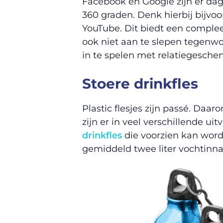
Facebook en Google zijn er dag
360 graden. Denk hierbij bijvo
YouTube. Dit biedt een compleet
ook niet aan te slepen tegenwo
in te spelen met relatiegesch
Stoere drinkfles
Plastic flesjes zijn passé. Daar
zijn er in veel verschillende u
drinkfles
die voorzien kan word
gemiddeld twee liter vochtinnam