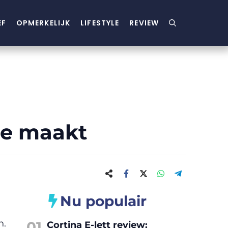
EF
OPMERKELIJK
LIFESTYLE
REVIEW
ee maakt
Nu populair
n.
01
Cortina E-lett review: