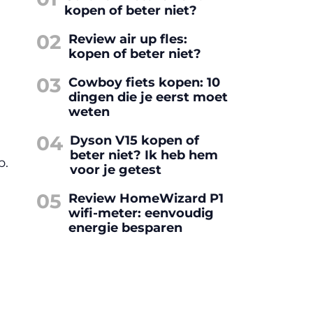
kopen of beter niet?
02
Review air up fles:
kopen of beter niet?
03
Cowboy fiets kopen: 10
dingen die je eerst moet
weten
04
Dyson V15 kopen of
beter niet? Ik heb hem
p.
voor je getest
05
Review HomeWizard P1
wifi-meter: eenvoudig
energie besparen