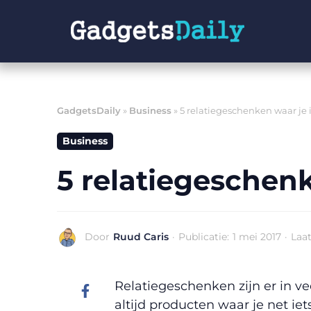
Ga
naar
de
inhoud
GadgetsDaily
»
Business
»
5 relatiegeschenken waar j
Business
5 relatiegeschen
Door
Ruud Caris
·
Publicatie:
1 mei 2017
·
Laat
Relatiegeschenken zijn er in ve
altijd producten waar je net ie