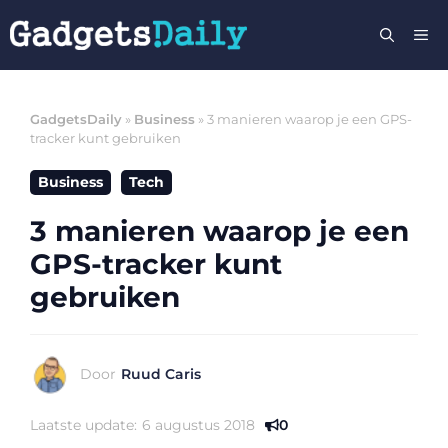
Ga
M
naar
de
inhoud
GadgetsDaily
»
Business
»
3 manieren waarop je een GPS-
tracker kunt gebruiken
Business
Tech
3 manieren waarop je een
GPS-tracker kunt
gebruiken
Door
Ruud Caris
Laatste update:
6 augustus 2018
0