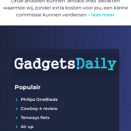
Onze artikelen kunnen ‘affiliate links’ bevatten
waarmee wij, zonder extra kosten voor jou, een kleine
commissie kunnen verdienen –
lees meer
Populair
Philips OneBlade
Cowboy 4 review
Tenways fiets
Air up