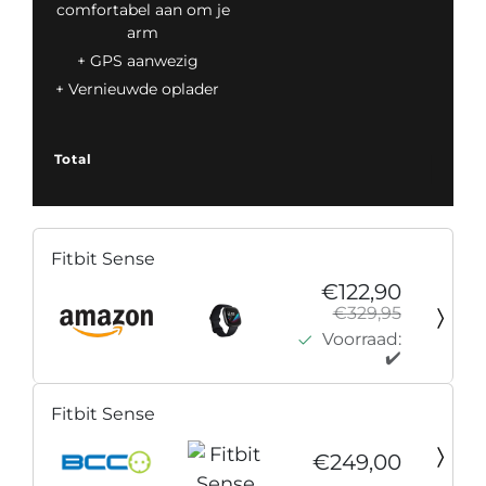
comfortabel aan om je
arm
GPS aanwezig
Vernieuwde oplader
Total
Fitbit Sense
€122,90
€329,95
Voorraad:
✔️
Fitbit Sense
€249,00