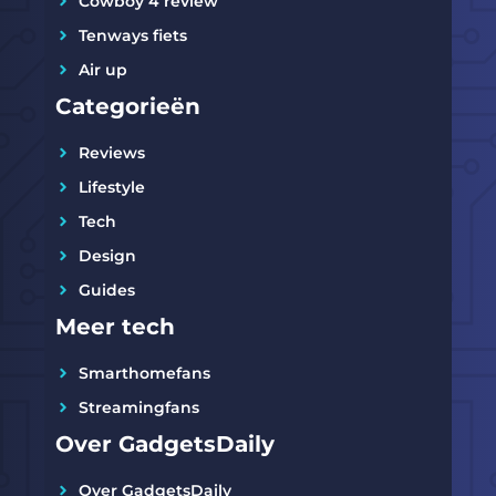
Cowboy 4 review
Tenways fiets
Air up
Categorieën
Reviews
Lifestyle
Tech
Design
Guides
Meer tech
Smarthomefans
Streamingfans
Over GadgetsDaily
Over GadgetsDaily