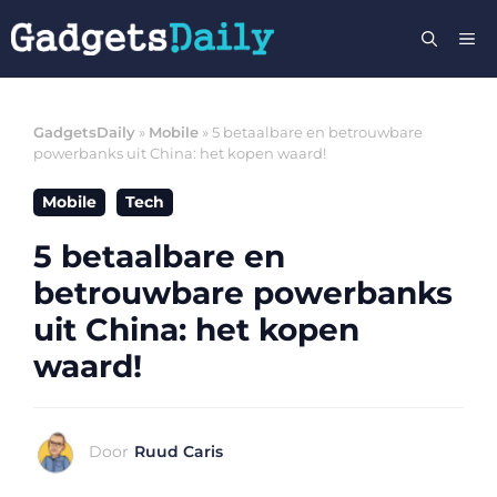
Ga
M
naar
de
inhoud
GadgetsDaily
»
Mobile
»
5 betaalbare en betrouwbare
powerbanks uit China: het kopen waard!
Mobile
Tech
5 betaalbare en
betrouwbare powerbanks
uit China: het kopen
waard!
Door
Ruud Caris