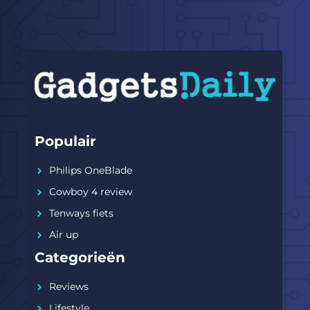
Populair
Philips OneBlade
Cowboy 4 review
Tenways fiets
Air up
Categorieën
Reviews
Lifestyle