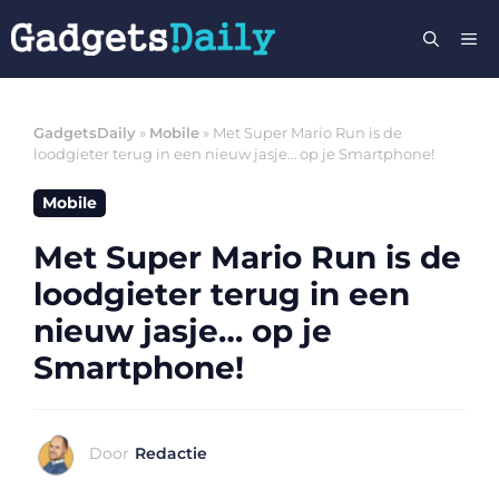
Ga
M
naar
de
inhoud
GadgetsDaily
»
Mobile
»
Met Super Mario Run is de
loodgieter terug in een nieuw jasje… op je Smartphone!
Mobile
Met Super Mario Run is de
loodgieter terug in een
nieuw jasje… op je
Smartphone!
Door
Redactie