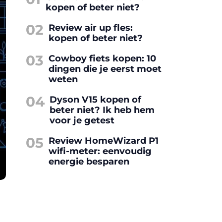
kopen of beter niet?
02
Review air up fles:
kopen of beter niet?
03
Cowboy fiets kopen: 10
dingen die je eerst moet
weten
04
Dyson V15 kopen of
beter niet? Ik heb hem
voor je getest
05
Review HomeWizard P1
wifi-meter: eenvoudig
energie besparen