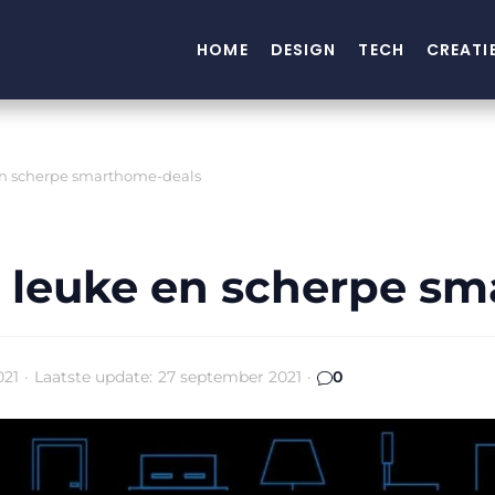
HOME
DESIGN
TECH
CREATI
en scherpe smarthome-deals
 leuke en scherpe s
021
·
Laatste update:
27 september 2021
·
0