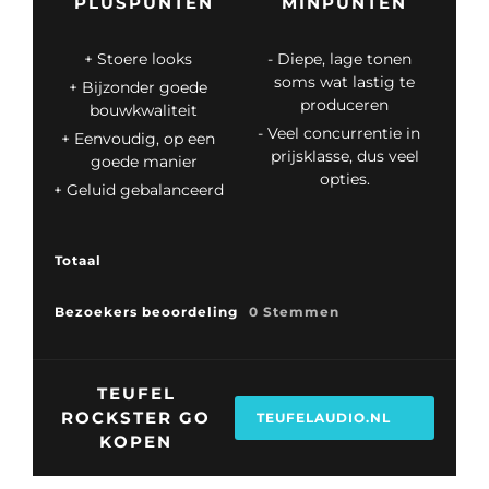
PLUSPUNTEN
MINPUNTEN
Stoere looks
Diepe, lage tonen
soms wat lastig te
Bijzonder goede
produceren
bouwkwaliteit
Veel concurrentie in
Eenvoudig, op een
prijsklasse, dus veel
goede manier
opties.
Geluid gebalanceerd
Totaal
Bezoekers beoordeling
0 Stemmen
TEUFEL
ROCKSTER GO
TEUFELAUDIO.NL
KOPEN