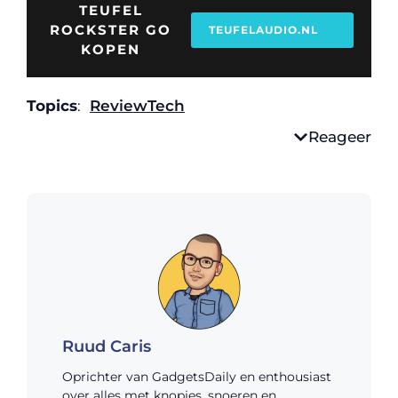
TEUFEL
ROCKSTER GO
TEUFELAUDIO.NL
KOPEN
Topics
:
Review
Tech
Reageer
Ruud Caris
Oprichter van GadgetsDaily en enthousiast
over alles met knopjes, snoeren en