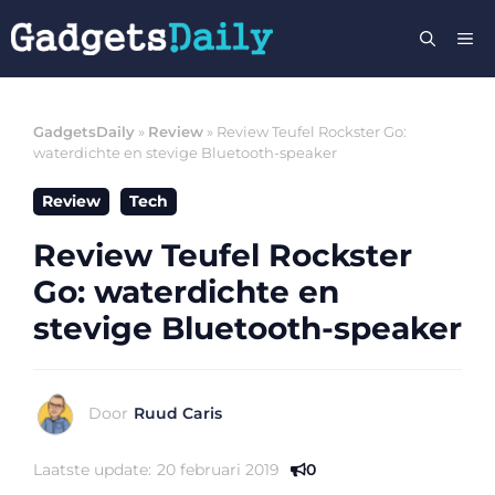
Ga
M
naar
de
inhoud
GadgetsDaily
»
Review
»
Review Teufel Rockster Go:
waterdichte en stevige Bluetooth-speaker
Review
Tech
Review Teufel Rockster
Go: waterdichte en
stevige Bluetooth-speaker
Door
Ruud Caris
Laatste update:
20 februari 2019
0