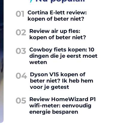
01
Cortina E-lett review:
kopen of beter niet?
02
Review air up fles:
kopen of beter niet?
03
Cowboy fiets kopen: 10
dingen die je eerst moet
weten
04
Dyson V15 kopen of
beter niet? Ik heb hem
voor je getest
05
Review HomeWizard P1
wifi-meter: eenvoudig
energie besparen