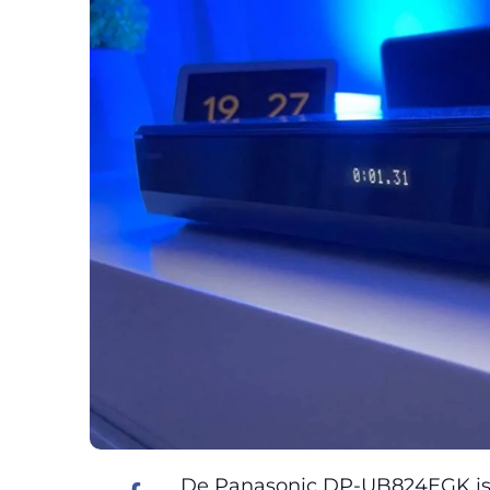
De Panasonic DP-UB824EGK is e