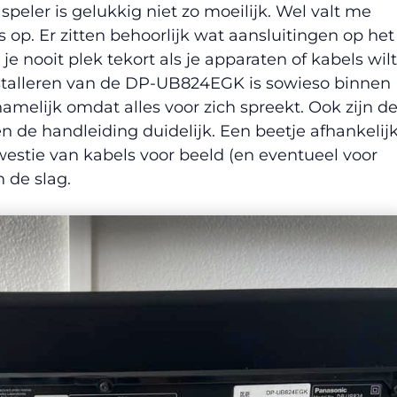
speler is gelukkig niet zo moeilijk. Wel valt me
ts op. Er zitten behoorlijk wat aansluitingen op het
e nooit plek tekort als je apparaten of kabels wilt
nstalleren van de DP-UB824EGK is sowieso binnen
melijk omdat alles voor zich spreekt. Ook zijn d
n de handleiding duidelijk. Een beetje afhankelij
westie van kabels voor beeld (en eventueel voor
 de slag.