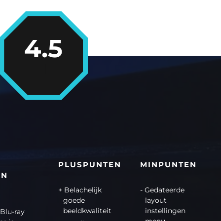
4.5
PLUSPUNTEN
MINPUNTEN
EN
Belachelijk
Gedateerde
goede
layout
beeldkwaliteit
instellingen
Blu-ray
menu