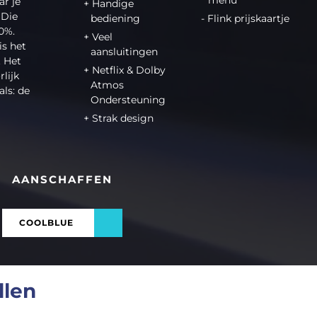
ar je
Handige
 Die
bediening
Flink prijskaartje
00%.
Veel
is het
aansluitingen
. Het
Netflix & Dolby
lijk
Atmos
ls: de
Ondersteuning
Strak design
AANSCHAFFEN
COOLBLUE
llen