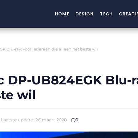
HOME
DESIGN
TECH
CREATI
Blu-ray: voor iedereen die alleen het beste wil
 DP-UB824EGK Blu-ra
te wil
Laatste update:
26 maart 2020
·
0