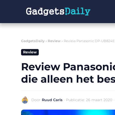
Ga
naar
de
inhoud
GadgetsDaily
»
Review
»
Review Panasonic DP-UB824EGK 
Review
Review Panasonic
die alleen het bes
Door
Ruud Caris
·
Publicatie:
26 maart 2020
·