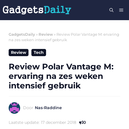
Ga
M
naar
de
inhoud
GadgetsDaily
»
Review
»
Review Polar Vantage M: ervaring
na zes weken intensief gebruik
Review
Tech
Review Polar Vantage M:
ervaring na zes weken
intensief gebruik
Door
Nas-Raddine
Laatste update:
17 december 2018
0