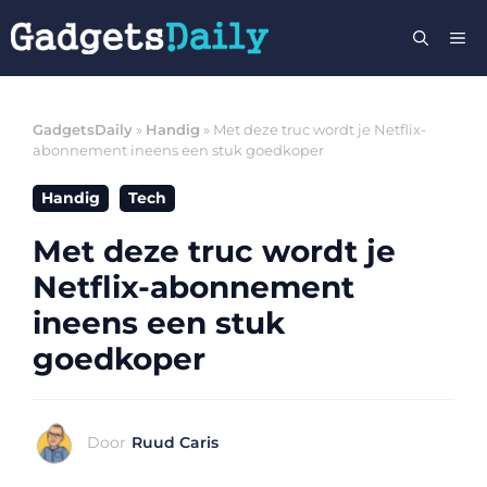
Ga
M
naar
de
inhoud
GadgetsDaily
»
Handig
»
Met deze truc wordt je Netflix-
abonnement ineens een stuk goedkoper
Handig
Tech
Met deze truc wordt je
Netflix-abonnement
ineens een stuk
goedkoper
Door
Ruud Caris