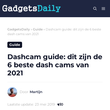
Ga
M
naar
de
inhoud
GadgetsDaily
»
Guide
»
Dashcam guide: dit zijn de 6 beste
dash cams van 2021
Guide
Dashcam guide: dit zijn de
6 beste dash cams van
2021
Door
Martijn
Laatste update:
23 mei 2019
0