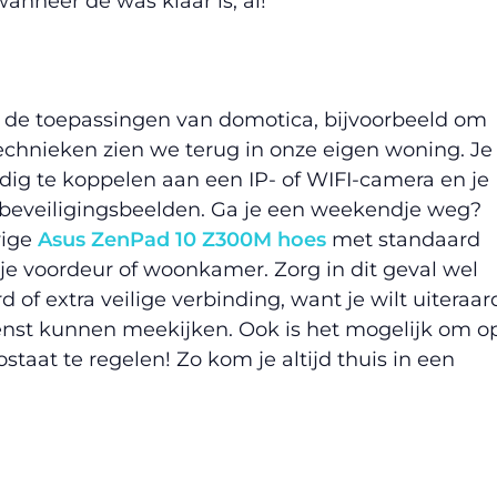
anneer de was klaar is, al!
r de toepassingen van domotica, bijvoorbeeld om
echnieken zien we terug in onze eigen woning. Je
dig te koppelen aan een IP- of WIFI-camera en je
 beveiligingsbeelden. Ga je een weekendje weg?
vige
Asus ZenPad 10 Z300M hoes
met standaard
p je voordeur of woonkamer. Zorg in dit geval wel
f extra veilige verbinding, want je wilt uiteraar
st kunnen meekijken. Ook is het mogelijk om o
staat te regelen! Zo kom je altijd thuis in een