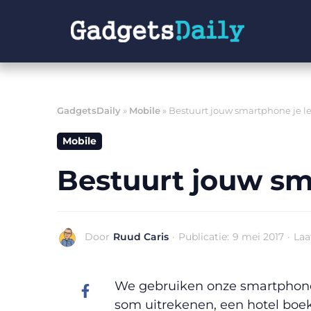
Ga
naar
de
inhoud
GadgetsDaily
»
Mobile
»
Bestuurt jouw smartphone je le
Mobile
Bestuurt jouw sm
Door
Ruud Caris
·
Publicatie:
9 mei 2017
·
Laa
We gebruiken onze smartphone 
som uitrekenen, een hotel boe