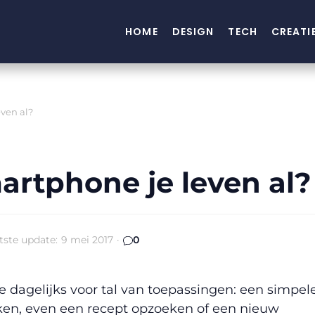
HOME
DESIGN
TECH
CREATI
ven al?
artphone je leven al?
tste update:
9 mei 2017
·
0
dagelijks voor tal van toepassingen: een simpel
ken, even een recept opzoeken of een nieuw