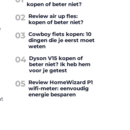
kopen of beter niet?
02
Review air up fles:
kopen of beter niet?
e
03
Cowboy fiets kopen: 10
dingen die je eerst moet
weten
04
Dyson V15 kopen of
beter niet? Ik heb hem
voor je getest
05
Review HomeWizard P1
wifi-meter: eenvoudig
energie besparen
at