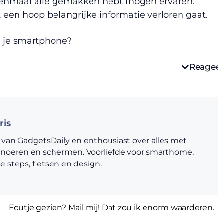
eenmaal alle gemakken hebt mogen ervaren.
t een hoop belangrijke informatie verloren gaat.
t je smartphone?
Reage
ris
 van GadgetsDaily en enthousiast over alles met
snoeren en schermen. Voorliefde voor smarthome,
he steps, fietsen en design.
Foutje gezien?
Mail mij
! Dat zou ik enorm waarderen.