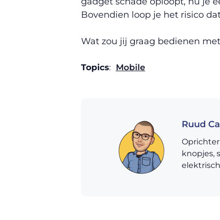
gadget schade oploopt, nu je 
Bovendien loop je het risico da
Wat zou jij graag bedienen me
Topics
:
Mobile
Ruud Ca
Oprichter
knopjes, 
elektrisc