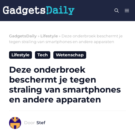
Ga
M
naar
de
inhoud
GadgetsDaily
»
Lifestyle
»
Deze onderbroek beschermt je
tegen straling van smartphones en andere apparaten
Lifestyle
Tech
Wetenschap
Deze onderbroek
beschermt je tegen
straling van smartphones
en andere apparaten
Door
Stef