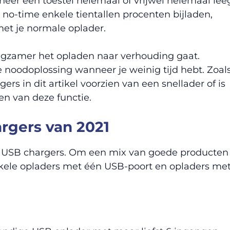
eer een toestel helemaal of vrijwel helemaal lee
 no-time enkele tientallen procenten bijladen,
met je normale oplader.
langzamer het opladen naar verhouding gaat.
e noodoplossing wanneer je weinig tijd hebt. Zoal
s in dit artikel voorzien van een snellader of is
n van deze functie.
rgers van 2021
te USB chargers. Om een mix van goede producten
 enkele opladers met één USB-poort en opladers me