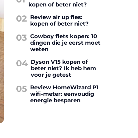
kopen of beter niet?
02
Review air up fles:
kopen of beter niet?
03
Cowboy fiets kopen: 10
dingen die je eerst moet
weten
04
Dyson V15 kopen of
beter niet? Ik heb hem
voor je getest
05
Review HomeWizard P1
wifi-meter: eenvoudig
energie besparen
)