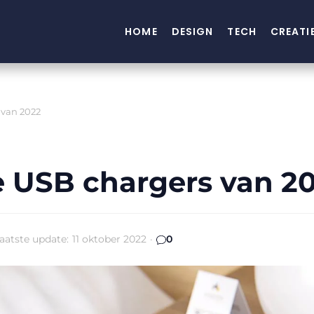
HOME
DESIGN
TECH
CREATI
 van 2022
te USB chargers van 2
aatste update:
11 oktober 2022
·
0