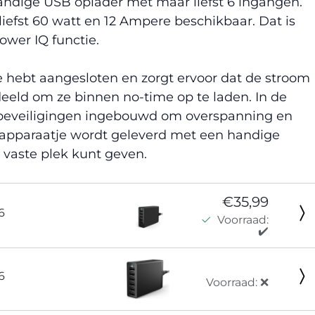
andige USB oplader met maar liefst 6 ingangen.
iefst 60 watt en 12 Ampere beschikbaar. Dat is
wer IQ functie.
e hebt aangesloten en zorgt ervoor dat de stroom
deeld om ze binnen no-time op te laden. In de
e beveiligingen ingebouwd om overspanning en
t apparaatje wordt geleverd met een handige
 vaste plek kunt geven.
€35,99
6
Voorraad:
✔️
6
Voorraad: ❌